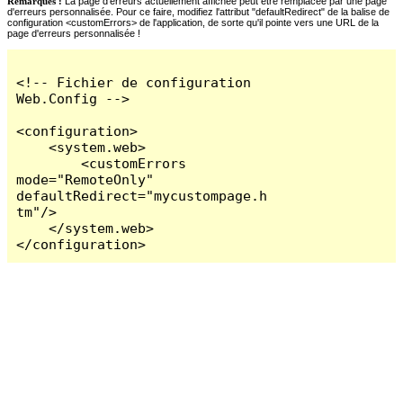
Remarques :
La page d'erreurs actuellement affichée peut être remplacée par une page
d'erreurs personnalisée. Pour ce faire, modifiez l'attribut "defaultRedirect" de la balise de
configuration <customErrors> de l'application, de sorte qu'il pointe vers une URL de la
page d'erreurs personnalisée !
<!-- Fichier de configuration 
Web.Config -->

<configuration>

    <system.web>

        <customErrors 
mode="RemoteOnly" 
defaultRedirect="mycustompage.h
tm"/>

    </system.web>

</configuration>