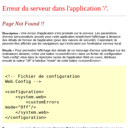
Erreur du serveur dans l'application '/'.
Page Not Found !!
Description :
Une erreur d'application s'est produite sur le serveur. Les paramètres
d'erreur personnalisés actuels pour cette application empêchent l'affichage à distance
des détails de l'erreur de l'application (pour des raisons de sécurité). Cependant, ils
peuvent être affichés par les navigateurs qui s'exécutent sur l'ordinateur serveur local.
Détails =
Pour permettre l'affichage des détails de ce message d'erreur spécifique sur les
ordinateurs distants, créez une balise <customErrors> dans un fichier de configuration
"web.config" situé dans le répertoire racine de l'application Web en cours. Attribuez
ensuite la valeur "off" à l'attribut "mode" de cette balise <customErrors>.
<!-- Fichier de configuration 
Web.Config -->

<configuration>

    <system.web>

        <customErrors 
mode="Off"/>

    </system.web>

</configuration>